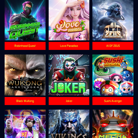
Robinhood Quest
Love Paradise
AI OF ZEUS
Black WuKong
Joker
Sushi Avenger