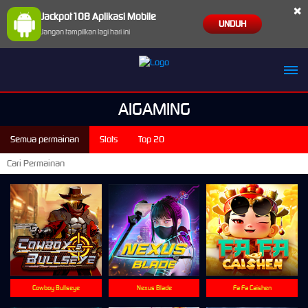
×
Jackpot108 Aplikasi Mobile
UNDUH
Jangan tampilkan lagi hari ini
AIGAMING
Semua permainan
Slots
Top 20
Cowboy Bullseye
Nexus Blade
Fa Fa Caishen