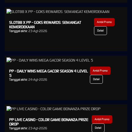
SLOT88 X PP - GOKS REWARDS: SEMANGAT
Ambil Promo
KEMERDEKAAN
Tanggal akhir:
23-Agt-2026
Detail
PP - DAILY WINS MEGA GACOR SEASON 4 LEVEL
Ambil Promo
5
Tanggal akhir:
24-Agt-2026
Detail
PP LIVE CASINO - COLOR GAME BONANZA PRIZE
Ambil Promo
DROP
Tanggal akhir:
23-Agt-2026
Detail