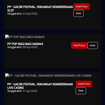
PP - GACOR FESTIVAL: SEMANGAT KEMERDEKAAN
Ambil Promo
SLOT
Tanggal akhir:
23-Agt-2026
Detail
PP POP BAGI BAGI HADIAH!
Ambil Promo
Detail
Tanggal akhir:
09-Agt-2026
PP - GACOR FESTIVAL: SEMANGAT KEMERDEKAAN
Ambil Promo
LIVE CASINO
Tanggal akhir:
31-Agt-2026
Detail