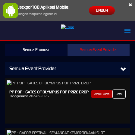
×
Jackpot108 Aplikasi Mobile
UNDUH
Jangan tampilkan lagi hari ini
Semua Promosi
Semua Event Provider
Semua Event Provider
PP POP - GATES OF OLYMPUS POP PRIZE DROP
Ambil Promo
Detail
Tanggal akhir:
28-Sep-2026