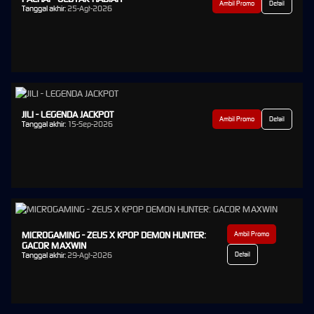
Ambil Promo
Detail
Tanggal akhir:
25-Agt-2026
JILI - LEGENDA JACKPOT
Ambil Promo
Detail
Tanggal akhir:
15-Sep-2026
MICROGAMING - ZEUS X KPOP DEMON HUNTER:
Ambil Promo
GACOR MAXWIN
Tanggal akhir:
29-Agt-2026
Detail