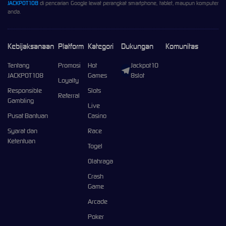
JACKPOT108
di pencarian Google lewat perangkat smartphone, tablet, maupun komputer
anda.
Kebijaksanaan
Platform
Kategori
Dukungan
Komunitas
Tentang
Promosi
Hot
Jackpot10
JACKPOT108
Games
8slot
Loyalty
Responsible
Slots
Referral
Gambling
Live
Pusat Bantuan
Casino
Syarat dan
Race
Ketentuan
Togel
Olahraga
Crash
Game
Arcade
Poker