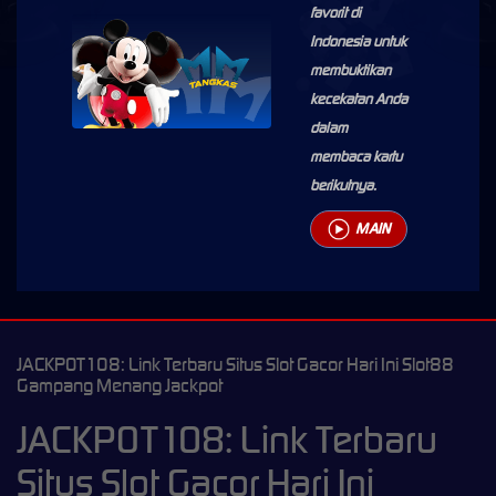
favorit di
Indonesia untuk
membuktikan
kecekatan Anda
dalam
membaca kartu
berikutnya.
MAIN
JACKPOT108: Link Terbaru Situs Slot Gacor Hari Ini Slot88
Gampang Menang Jackpot
JACKPOT108: Link Terbaru
Situs Slot Gacor Hari Ini