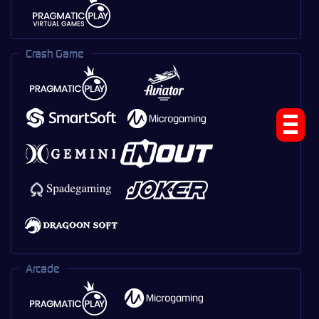
Crash Game
Arcade