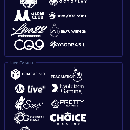
Live Casino