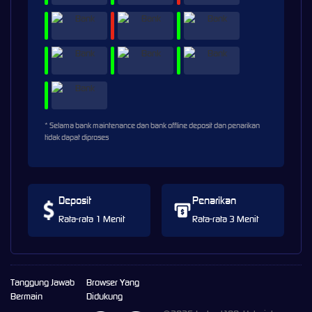
* Selama bank maintenance dan bank offline deposit dan penarikan
tidak dapat diproses
Deposit
Penarikan
Rata-rata 1 Menit
Rata-rata 3 Menit
Tanggung Jawab
Browser Yang
Bermain
Didukung