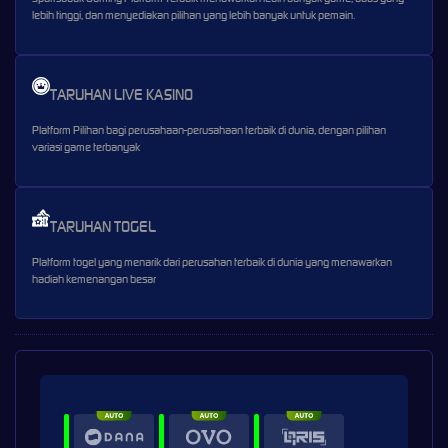
lebih tinggi, dan menyediakan pilihan yang lebih banyak untuk pemain.
TARUHAN LIVE KASINO
Platform Pilihan bagi perusahaan-perusahaan terbaik di dunia, dengan pilihan
variasi game terbanyak
TARUHAN TOGEL
Platform togel yang menarik dari perusahan terbaik di dunia yang menawarkan
hadiah kemenangan besar