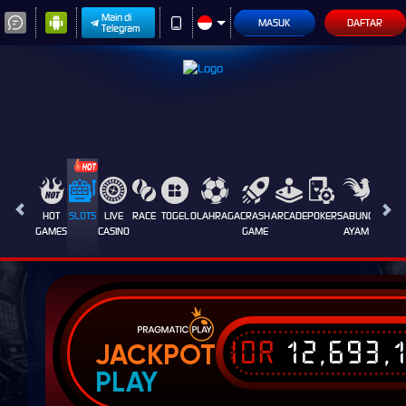
Main di
MASUK
DAFTAR
Telegram
HOT
SLOTS
LIVE
RACE
TOGEL
OLAHRAGA
CRASH
ARCADE
POKER
SABUNG
PROMO
GAMES
CASINO
GAME
AYAM
IDR
12,693,
JACKPOT
PLAY