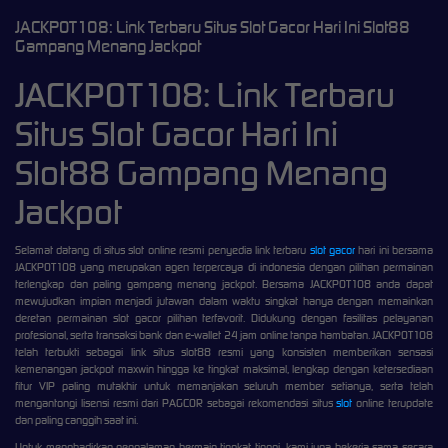
JACKPOT108: Link Terbaru Situs Slot Gacor Hari Ini Slot88
Gampang Menang Jackpot
JACKPOT108: Link Terbaru
Situs Slot Gacor Hari Ini
Slot88 Gampang Menang
Jackpot
Selamat datang di situs slot online resmi penyedia link terbaru
slot gacor
hari ini bersama
JACKPOT108 yang merupakan agen terpercaya di indonesia dengan pilihan permainan
terlengkap dan paling gampang menang jackpot. Bersama JACKPOT108 anda dapat
mewujudkan impian menjadi jutawan dalam waktu singkat hanya dengan memainkan
deretan permainan slot gacor pilihan terfavorit. Didukung dengan fasilitas pelayanan
profesional, serta transaksi bank dan e-wallet 24 jam online tanpa hambatan. JACKPOT108
telah terbukti sebagai link situs slot88 resmi yang konsisten memberikan sensasi
kemenangan jackpot maxwin hingga ke tingkat maksimal, lengkap dengan ketersediaan
fitur VIP paling mutakhir untuk memanjakan seluruh member setianya, serta telah
mengantongi lisensi resmi dari PAGCOR sebagai rekomendasi situs
slot
online terupdate
dan paling canggih saat ini.
Untuk menghadirkan pengalaman bermain tingkat tinggi, kami juga bekerja sama secara