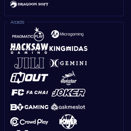
Arcade