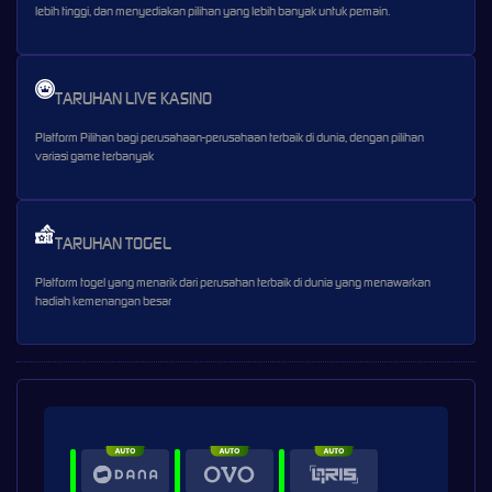
lebih tinggi, dan menyediakan pilihan yang lebih banyak untuk pemain.
TARUHAN LIVE KASINO
Platform Pilihan bagi perusahaan-perusahaan terbaik di dunia, dengan pilihan
variasi game terbanyak
TARUHAN TOGEL
Platform togel yang menarik dari perusahan terbaik di dunia yang menawarkan
hadiah kemenangan besar