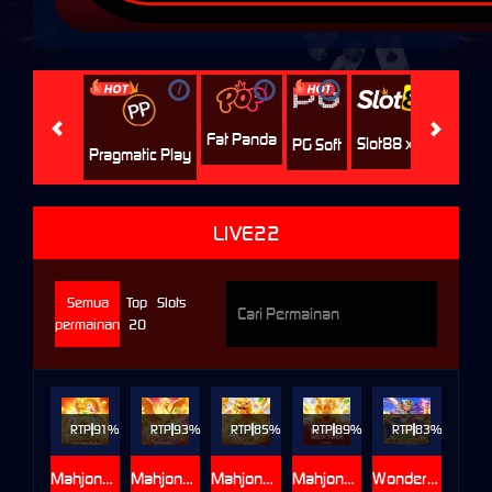
i
i
i
i
i
Facha
Fat Panda
Slot88 x PP
PG Soft
Pragmatic Play
LIVE22
Semua
Top
Slots
permainan
20
RTP
91%
RTP
93%
RTP
85%
RTP
89%
RTP
83%
Mahjong Gold: Dragon
Mahjong Gold: Phoenix
Mahjong Gold: Lion
Mahjong Gold: Tiger
Wonders of Giza Pyramid