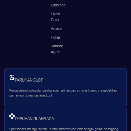
Olahraga
Crash
Game
Arcade
Poker
Sabung
Ayam
TARUHAN SLOT
Penyedia slot online dengan beragam pilihan game menarik yang memudahkan
pemain untuk mencapai jackpot
TARUHAN OLAHRAGA
Sportsbook Gaming Platform Terbaik menawarkan lebih banyak game, odds yang