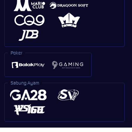
Poker
Sabung Ayam