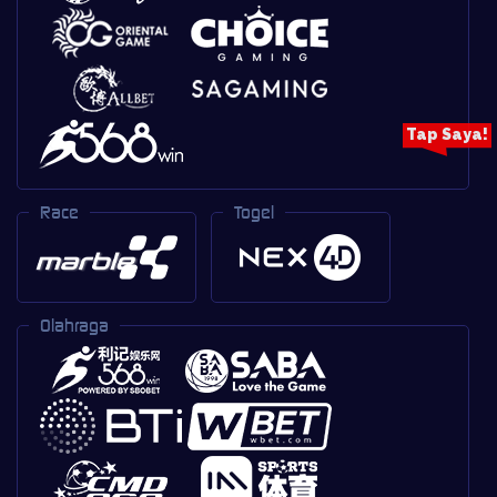
Tap Saya!
Race
Togel
Olahraga