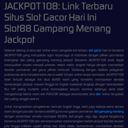
JACKPOT108: Link Terbaru
Situs Slot Gacor Hari Ini
Slot88 Gampang Menang
Jackpot
Selamat datang di situs slot online resmi penyedia link terbaru
slot gacor
hari ini bersama
JACKPOT108 yang merupakan agen terpercaya di indonesia dengan pilihan permainan
terlengkap dan paling gampang menang jackpot. Bersama JACKPOT108 anda dapat
mewujudkan impian menjadi jutawan dalam waktu singkat hanya dengan memainkan
deretan permainan slot gacor pilihan terfavorit. Didukung dengan fasilitas pelayanan
profesional, serta transaksi bank dan e-wallet 24 jam online tanpa hambatan. JACKPOT108
telah terbukti sebagai link situs slot88 resmi yang konsisten memberikan sensasi
kemenangan jackpot maxwin hingga ke tingkat maksimal, lengkap dengan ketersediaan
fitur VIP paling mutakhir untuk memanjakan seluruh member setianya, serta telah
mengantongi lisensi resmi dari PAGCOR sebagai rekomendasi situs
slot
online terupdate
dan paling canggih saat ini.
Untuk menghadirkan pengalaman bermain tingkat tinggi, kami juga bekerja sama secara
resmi dengan provider ternama slot88 guna menyajikan permainan
slot gampang menang
dengan persentase winrate mencapai 99.8%. Jadi jangan ragu lagi, segera bergabung
bersama JACKPOT108 dan raih kesempatan memenangkan hadiah jackpot bernilai ratusan
juta hingga miliaran rupiah setiap hari. Kami selalu berkomitmen memberikan deretan