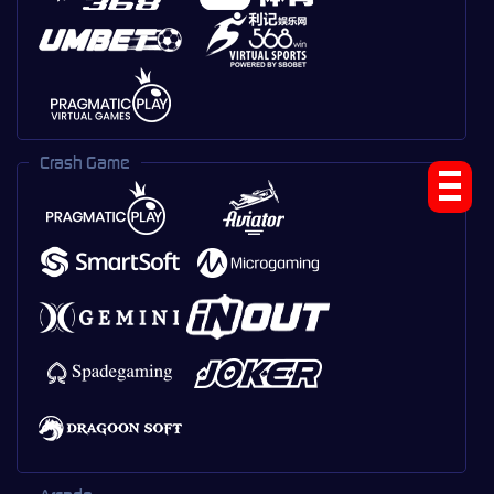
Crash Game