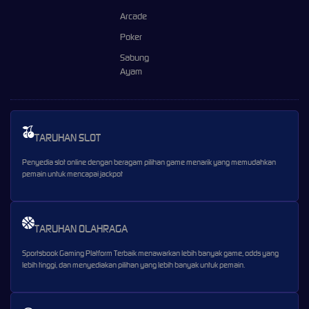
Arcade
Poker
Sabung
Ayam
TARUHAN SLOT
Penyedia slot online dengan beragam pilihan game menarik yang memudahkan
pemain untuk mencapai jackpot
TARUHAN OLAHRAGA
Sportsbook Gaming Platform Terbaik menawarkan lebih banyak game, odds yang
lebih tinggi, dan menyediakan pilihan yang lebih banyak untuk pemain.