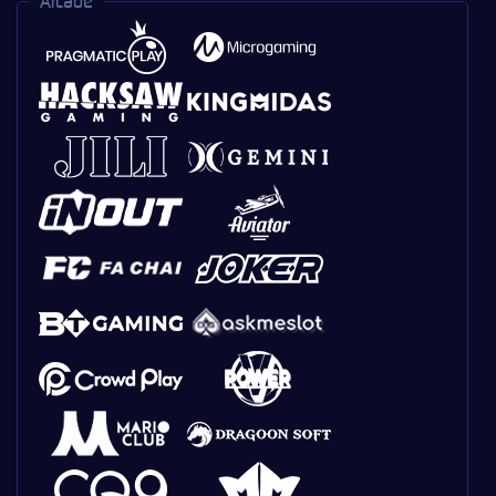
Arcade