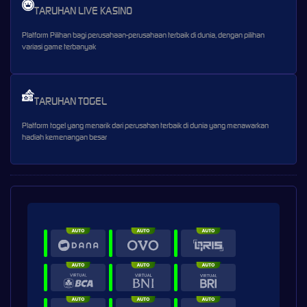
TARUHAN LIVE KASINO
Platform Pilihan bagi perusahaan-perusahaan terbaik di dunia, dengan pilihan
variasi game terbanyak
TARUHAN TOGEL
Platform togel yang menarik dari perusahan terbaik di dunia yang menawarkan
hadiah kemenangan besar