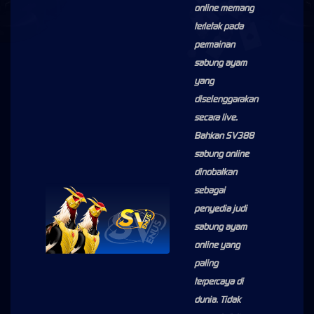
online memang
terletak pada
permainan
sabung ayam
yang
diselenggarakan
secara live.
Bahkan SV388
sabung online
dinobatkan
sebagai
penyedia judi
sabung ayam
online yang
paling
terpercaya di
dunia. Tidak