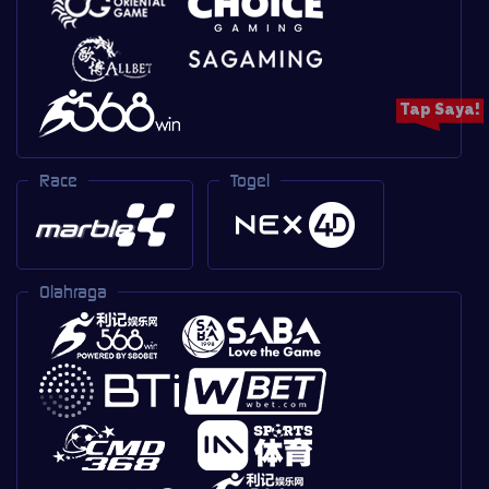
Tap Saya!
Race
Togel
Olahraga