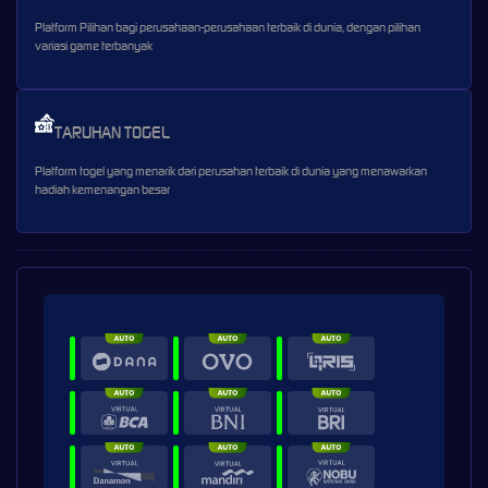
Platform Pilihan bagi perusahaan-perusahaan terbaik di dunia, dengan pilihan
variasi game terbanyak
TARUHAN TOGEL
Platform togel yang menarik dari perusahan terbaik di dunia yang menawarkan
hadiah kemenangan besar