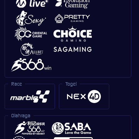
Race
Togel
Olahraga