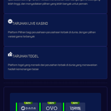
lebih tinggi, dan menyediakan pilihan yang lebih banyak untuk pemain.
TARUHAN LIVE KASINO
Platform Pilihan bagi perusahaan-perusahaan terbaik di dunia, dengan pilihan
variasi game terbanyak
TARUHAN TOGEL
Platform togel yang menarik dari perusahan terbaik di dunia yang menawarkan
hadiah kemenangan besar