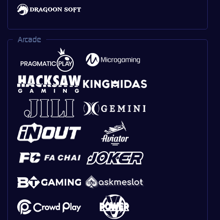
Arcade