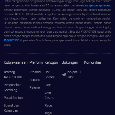
Untuk menghadirkan pengalaman bermain tingkat tinggi, kami juga bekerja sama secara
resmi dengan provider ternama slot88 guna menyajikan permainan
slot gampang menang
dengan persentase winrate mencapai 99.8%. Jadi jangan ragu lagi, segera bergabung
bersama JACKPOT108 dan raih kesempatan memenangkan hadiah jackpot bernilai ratusan
juta hingga miliaran rupiah setiap hari. Kami selalu berkomitmen memberikan deretan
keuntungan melimpah melalui berbagai tawaran promo bonus terbaik, seperti bonus
deposit harian, bonus cashback mingguan, bonus komisi rollingan, hingga bonus loyalty
point yang sangat menguntungkan bagi para pemain. Situs slot JACKPOT108 dapat anda
akses dengan sangat mudah dan praktis kapan saja cukup dengan mengetik kata kunci
JACKPOT108
di pencarian Google lewat perangkat smartphone, tablet, maupun komputer
anda.
Kebijaksanaan
Platform
Kategori
Dukungan
Komunitas
Tentang
Promosi
Hot
Jackpot10
JACKPOT108
Games
8slot
Loyalty
Responsible
Slots
Referral
Gambling
Live
Pusat Bantuan
Casino
Syarat dan
Race
Ketentuan
Togel