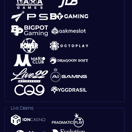
Live Casino