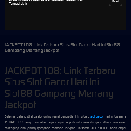
Detail
Tanggal akhir:
-
JACKPOT108: Link Terbaru Situs Slot Gacor Hari Ini Slot88
Gampang Menang Jackpot
JACKPOT108: Link Terbaru
Situs Slot Gacor Hari Ini
Slot88 Gampang Menang
Jackpot
Selamat datang di situs slot online resmi penyedia link terbaru
slot gacor
hari ini bersama
JACKPOT108 yang merupakan agen terpercaya di indonesia dengan pilihan permainan
terlengkap dan paling gampang menang jackpot. Bersama JACKPOT108 anda dapat