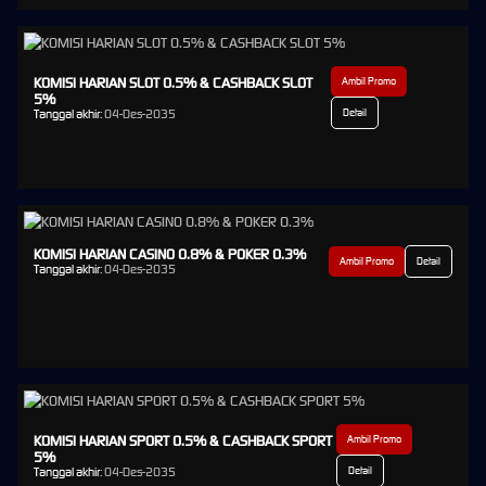
KOMISI HARIAN SLOT 0.5% & CASHBACK SLOT
Ambil Promo
5%
Tanggal akhir:
04-Des-2035
Detail
KOMISI HARIAN CASINO 0.8% & POKER 0.3%
Ambil Promo
Detail
Tanggal akhir:
04-Des-2035
KOMISI HARIAN SPORT 0.5% & CASHBACK SPORT
Ambil Promo
5%
Tanggal akhir:
04-Des-2035
Detail