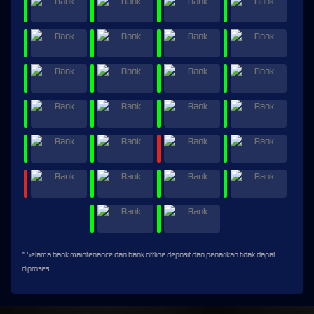
* Selama bank maintenance dan bank offline deposit dan penarikan tidak dapat
diproses