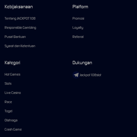
Kebijaksanaan
Platform
Tentang JACKPOT108
Promosi
Responsible Gambling
Loyalty
Pusat Bantuan
Referral
Syarat dan Ketentuan
Kategori
Dukungan
Hot Games
Jackpot108slot
Slots
Live Casino
Race
Togel
Olahraga
Crash Game