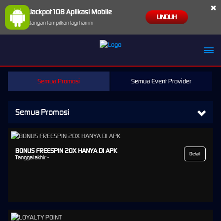
×
Jackpot108 Aplikasi Mobile
UNDUH
Jangan tampilkan lagi hari ini
Semua Promosi
Semua Event Provider
Semua Promosi
BONUS FREESPIN 20X HANYA DI APK
Detail
Tanggal akhir:
-